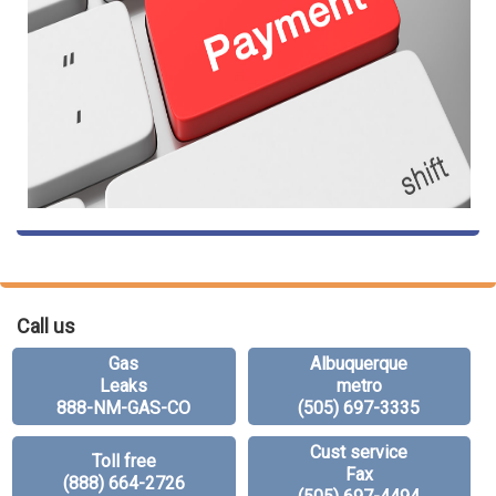
Call us
Gas
Albuquerque
Leaks
metro
888-NM-GAS-CO
(505) 697-3335
Cust service
Toll free
Fax
(888) 664-2726